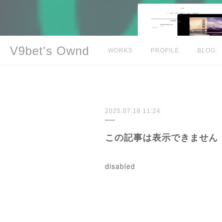
V9bet's Ownd
WORKS
PROFILE
BLOG
2025.07.18 11:24
この記事は表示できません
disabled